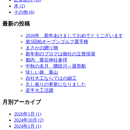
木 (2)
その他 (6)
最新の投稿
2026年 新年あけましておめでとうございます
第5回柏オープンゴルフ選手権
まさかの贈り物
新年初のブログは御社の立替現場
都内 愛宕神社参拝
中秋の名月 隅田川～屋形船
珍しい旅 葉山
自社大工ならではの細工
久し振りの更新になりました
若手大工活躍
月別アーカイブ
2026年1月 (1)
2024年10月 (2)
2024年1月 (1)