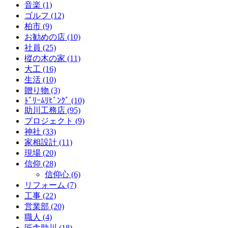
音楽 (1)
ゴルフ (12)
柏市 (9)
お勧めの店 (10)
社員 (25)
樅の木の家 (11)
大工 (16)
生活 (10)
贈り物 (3)
ﾄﾞﾘｰﾑﾘﾋﾞﾝｸﾞ (10)
助川工務店 (95)
プロジェクト (9)
神社 (33)
家相設計 (11)
現場 (20)
信仰 (28)
信仰心 (6)
リフォーム (7)
工事 (22)
営業部 (20)
職人 (4)
匠舎助川 (18)