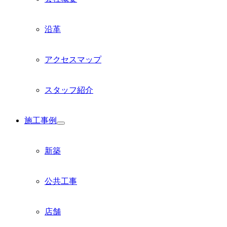
沿革
アクセスマップ
スタッフ紹介
施工事例
サ
ブ
メ
新築
ニ
ュ
ー
公共工事
を
展
開
店舗