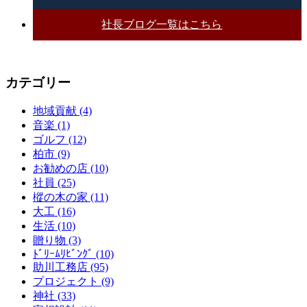
社長ブログ一覧はこちら
カテゴリー
地域貢献 (4)
音楽 (1)
ゴルフ (12)
柏市 (9)
お勧めの店 (10)
社員 (25)
樅の木の家 (11)
大工 (16)
生活 (10)
贈り物 (3)
ﾄﾞﾘｰﾑﾘﾋﾞﾝｸﾞ (10)
助川工務店 (95)
プロジェクト (9)
神社 (33)