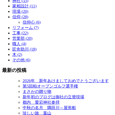
神社 (33)
家相設計 (11)
現場 (20)
信仰 (28)
信仰心 (6)
リフォーム (7)
工事 (22)
営業部 (20)
職人 (4)
匠舎助川 (18)
木 (2)
その他 (6)
最新の投稿
2026年 新年あけましておめでとうございます
第5回柏オープンゴルフ選手権
まさかの贈り物
新年初のブログは御社の立替現場
都内 愛宕神社参拝
中秋の名月 隅田川～屋形船
珍しい旅 葉山