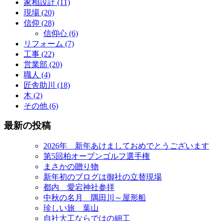
家相設計 (11)
現場 (20)
信仰 (28)
信仰心 (6)
リフォーム (7)
工事 (22)
営業部 (20)
職人 (4)
匠舎助川 (18)
木 (2)
その他 (6)
最新の投稿
2026年 新年あけましておめでとうございます
第5回柏オープンゴルフ選手権
まさかの贈り物
新年初のブログは御社の立替現場
都内 愛宕神社参拝
中秋の名月 隅田川～屋形船
珍しい旅 葉山
自社大工ならではの細工