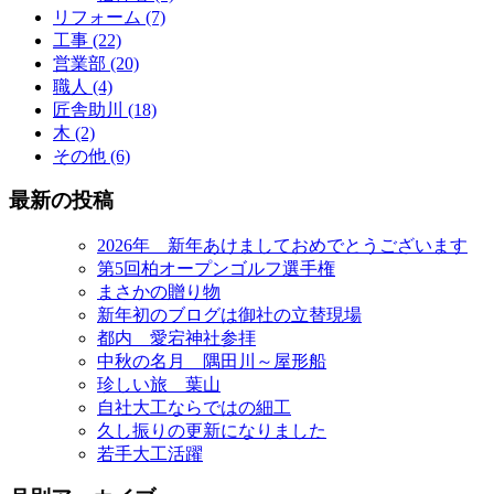
リフォーム (7)
工事 (22)
営業部 (20)
職人 (4)
匠舎助川 (18)
木 (2)
その他 (6)
最新の投稿
2026年 新年あけましておめでとうございます
第5回柏オープンゴルフ選手権
まさかの贈り物
新年初のブログは御社の立替現場
都内 愛宕神社参拝
中秋の名月 隅田川～屋形船
珍しい旅 葉山
自社大工ならではの細工
久し振りの更新になりました
若手大工活躍