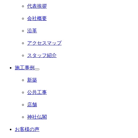
開
代表挨拶
会社概要
沿革
アクセスマップ
スタッフ紹介
施工事例
サ
ブ
新築
メ
ニ
公共工事
ュ
ー
店舗
を
展
開
神社仏閣
お客様の声