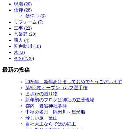
現場 (20)
信仰 (28)
信仰心 (6)
リフォーム (7)
工事 (22)
営業部 (20)
職人 (4)
匠舎助川 (18)
木 (2)
その他 (6)
最新の投稿
2026年 新年あけましておめでとうございます
第5回柏オープンゴルフ選手権
まさかの贈り物
新年初のブログは御社の立替現場
都内 愛宕神社参拝
中秋の名月 隅田川～屋形船
珍しい旅 葉山
自社大工ならではの細工