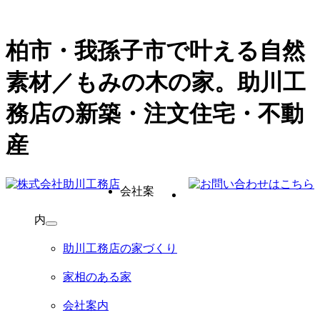
柏市・我孫子市で叶える自然
素材／もみの木の家。助川工
務店の新築・注文住宅・不動
産
会社案
内
サ
ブ
助川工務店の家づくり
メ
ニ
家相のある家
ュ
ー
会社案内
を
展