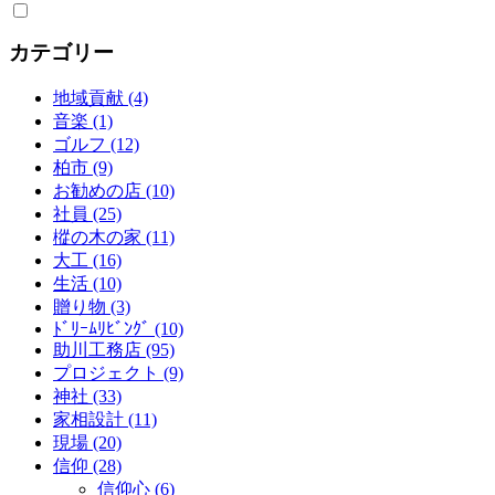
を
展
開
カテゴリー
地域貢献 (4)
音楽 (1)
ゴルフ (12)
柏市 (9)
お勧めの店 (10)
社員 (25)
樅の木の家 (11)
大工 (16)
生活 (10)
贈り物 (3)
ﾄﾞﾘｰﾑﾘﾋﾞﾝｸﾞ (10)
助川工務店 (95)
プロジェクト (9)
神社 (33)
家相設計 (11)
現場 (20)
信仰 (28)
信仰心 (6)