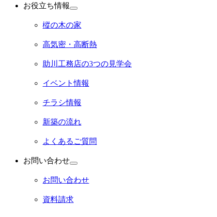
お役立ち情報
サ
ブ
樅の木の家
メ
ニ
高気密・高断熱
ュ
ー
助川工務店の3つの見学会
を
展
開
イベント情報
チラシ情報
新築の流れ
よくあるご質問
お問い合わせ
サ
ブ
お問い合わせ
メ
ニ
資料請求
ュ
ー