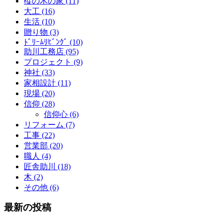
樅の木の家 (11)
大工 (16)
生活 (10)
贈り物 (3)
ﾄﾞﾘｰﾑﾘﾋﾞﾝｸﾞ (10)
助川工務店 (95)
プロジェクト (9)
神社 (33)
家相設計 (11)
現場 (20)
信仰 (28)
信仰心 (6)
リフォーム (7)
工事 (22)
営業部 (20)
職人 (4)
匠舎助川 (18)
木 (2)
その他 (6)
最新の投稿