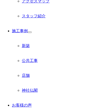
アクセスマップ
スタッフ紹介
施工事例
サ
ブ
メ
新築
ニ
ュ
ー
公共工事
を
展
開
店舗
神社仏閣
お客様の声