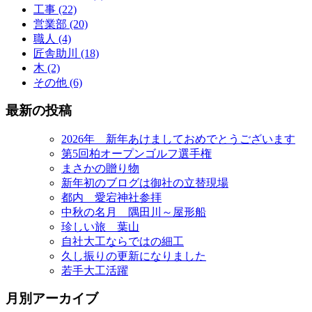
工事 (22)
営業部 (20)
職人 (4)
匠舎助川 (18)
木 (2)
その他 (6)
最新の投稿
2026年 新年あけましておめでとうございます
第5回柏オープンゴルフ選手権
まさかの贈り物
新年初のブログは御社の立替現場
都内 愛宕神社参拝
中秋の名月 隅田川～屋形船
珍しい旅 葉山
自社大工ならではの細工
久し振りの更新になりました
若手大工活躍
月別アーカイブ