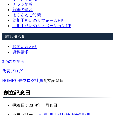
チラシ情報
新築の流れ
よくあるご質問
助川工務店のリフォームHP
助川工務店のリノベーションHP
お問い合わせ
お問い合わせ
資料請求
3つの見学会
代表ブログ
HOME
社長ブログ
社員
創立記念日
創立記念日
投稿日：
2019年11月19日
カテゴリー：
社員
助川工務店
神社
匠舎助川