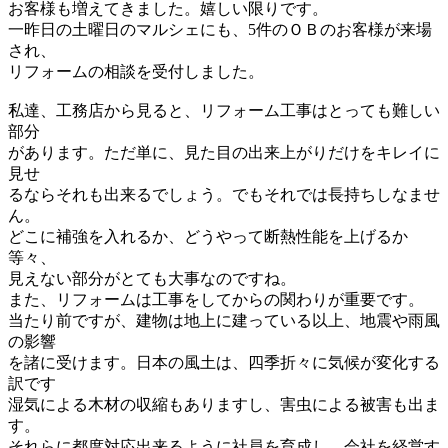
お客様も増えてきました。嬉しい限りです。
一昨日の土曜日のマルシェにも、5件のＯＢのお客様が来場
され、
リフォームの相談を受付しました。
私達、工務店から見ると、リフォーム工事はとっても難しい
部分
があります。ただ単に、見た目の出来上がりだけをキレイに
見せ
るならそれも出来るでしょう。でもそれでは長持ちしなませ
ん。
どこに補強を入れるか、どうやって断熱性能を上げるか
等々、
見えない部分がとても大事なのですね。
また、リフォームは工事をしてからの関わりが重要です。
当たり前ですが、建物は地上に建っている以上、地震や雨風
の影響
を諸に受けます。日本の風土は、四季折々に気候が変化する
訳です
湿気による木材の収縮もありますし、害虫による被害も出ま
す。
それらに都度対応出来るように社員を育成し、会社を経営す