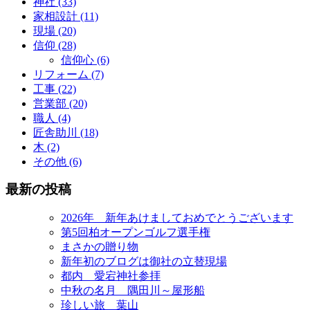
神社 (33)
家相設計 (11)
現場 (20)
信仰 (28)
信仰心 (6)
リフォーム (7)
工事 (22)
営業部 (20)
職人 (4)
匠舎助川 (18)
木 (2)
その他 (6)
最新の投稿
2026年 新年あけましておめでとうございます
第5回柏オープンゴルフ選手権
まさかの贈り物
新年初のブログは御社の立替現場
都内 愛宕神社参拝
中秋の名月 隅田川～屋形船
珍しい旅 葉山