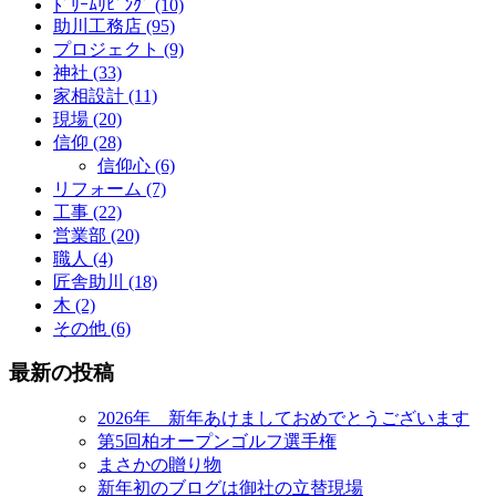
ﾄﾞﾘｰﾑﾘﾋﾞﾝｸﾞ (10)
助川工務店 (95)
プロジェクト (9)
神社 (33)
家相設計 (11)
現場 (20)
信仰 (28)
信仰心 (6)
リフォーム (7)
工事 (22)
営業部 (20)
職人 (4)
匠舎助川 (18)
木 (2)
その他 (6)
最新の投稿
2026年 新年あけましておめでとうございます
第5回柏オープンゴルフ選手権
まさかの贈り物
新年初のブログは御社の立替現場