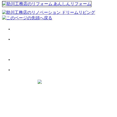
会社案内
施工事例
お客様の声
お役立ち情報
お問い合わせ
助川工務店
千葉県
柏市
柏6丁目6-18
【フリーダイヤル】0120-66-7718
Copyright © 2018 助川工務店 All Rights Reserved.