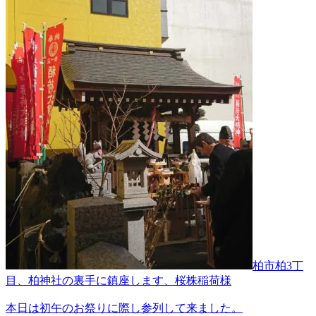
柏市柏3丁
目、柏神社の裏手に鎮座します、桜株稲荷様
本日は初午のお祭りに際し参列して来ました。