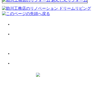
会社案内
施工事例
お客様の声
お役立ち情報
お問い合わせ
助川工務店
千葉県
柏市
柏6丁目6-18
【フリーダイヤル】0120-66-7718
Copyright © 2018 助川工務店 All Rights Reserved.