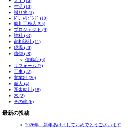
大工 (16)
生活 (10)
贈り物 (3)
ﾄﾞﾘｰﾑﾘﾋﾞﾝｸﾞ (10)
助川工務店 (95)
プロジェクト (9)
神社 (33)
家相設計 (11)
現場 (20)
信仰 (28)
信仰心 (6)
リフォーム (7)
工事 (22)
営業部 (20)
職人 (4)
匠舎助川 (18)
木 (2)
その他 (6)
最新の投稿
2026年 新年あけましておめでとうございます