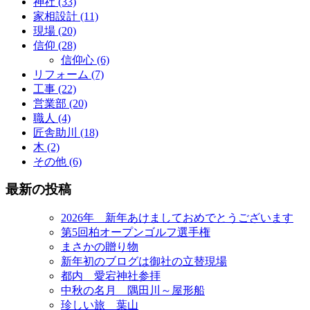
神社 (33)
家相設計 (11)
現場 (20)
信仰 (28)
信仰心 (6)
リフォーム (7)
工事 (22)
営業部 (20)
職人 (4)
匠舎助川 (18)
木 (2)
その他 (6)
最新の投稿
2026年 新年あけましておめでとうございます
第5回柏オープンゴルフ選手権
まさかの贈り物
新年初のブログは御社の立替現場
都内 愛宕神社参拝
中秋の名月 隅田川～屋形船
珍しい旅 葉山