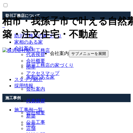
助川工務店について
柏市・我孫子市で叶える自然
築・注文住宅・不動産
助川工務店の家づくり
家相のある家
会社案内
会社案内
サブメニューを展開
代表挨拶
会社概要
助川工務店の家づくり
沿革
アクセスマップ
家相のある家
スタッフ紹介
採用情報
会社案内
施工事例
代表挨拶
施工事例一覧
会社概要
新築
公共工事
沿革
店舗