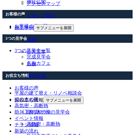
神社仏閣
アクセスマップ
お客様の声
スタッフ紹介
お客様の声一覧
施工事例
サブメニューを展開
3つの見学会
新築
3つの見学会一覧
公共工事
完成見学会
もみカフェ
店舗
お役立ち情報
神社仏閣
お客様の声
平屋の建て替え・リノベ相談会
樅の木の家
お役立ち情報
サブメニューを展開
高気密・高断熱
助川工務店の3つの見学会
樅の木の家
イベント情報
高気密・高断熱
チラシ情報
新築の流れ