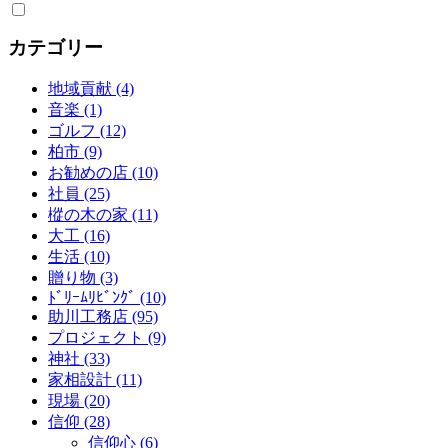
カテゴリー
地域貢献 (4)
音楽 (1)
ゴルフ (12)
柏市 (9)
お勧めの店 (10)
社員 (25)
樅の木の家 (11)
大工 (16)
生活 (10)
贈り物 (3)
ﾄﾞﾘｰﾑﾘﾋﾞﾝｸﾞ (10)
助川工務店 (95)
プロジェクト (9)
神社 (33)
家相設計 (11)
現場 (20)
信仰 (28)
信仰心 (6)