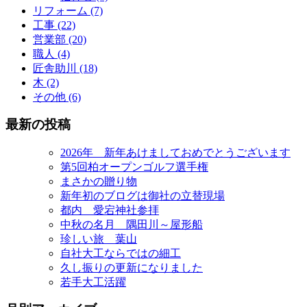
リフォーム (7)
工事 (22)
営業部 (20)
職人 (4)
匠舎助川 (18)
木 (2)
その他 (6)
最新の投稿
2026年 新年あけましておめでとうございます
第5回柏オープンゴルフ選手権
まさかの贈り物
新年初のブログは御社の立替現場
都内 愛宕神社参拝
中秋の名月 隅田川～屋形船
珍しい旅 葉山
自社大工ならではの細工
久し振りの更新になりました
若手大工活躍