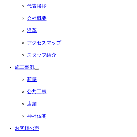
代表挨拶
会社概要
沿革
アクセスマップ
スタッフ紹介
施工事例
サ
ブ
新築
メ
ニ
公共工事
ュ
ー
店舗
を
展
開
神社仏閣
お客様の声