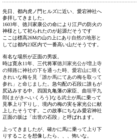
先日、都内虎ノ門ヒルズに近い、愛宕神社へ
参拝してきました。
1603年、徳川家康公の命により江戸の防火の
神様として祀られたのが起源だそうです
自然の地形と
ここは標高26Mの山の上にあり
しては
都内23区内で一番高い山だそうです。
有名な場所が正面の男坂。
徳川家光公が増上寺
時は寛永11年、三代将軍
の帰路に神社の下を通った時、愛宕山に咲く
きれいな梅を見「誰か馬にてあの梅を取って
参れ」と命じました。
急勾配の石段に誰もが
曲垣平九
尻込みする中、四国丸亀藩の家臣、
郎(まがきへいくろう)なる武士が
馬に乗って
見事上り下りし、境内の梅の実を家光公に献
上したそうです。この故事にちなみ愛宕神社
正面の坂は「出世の石段」と呼ばれます。
上ってきましたが、確かに馬に乗って上り下
りすることを想像したら、、、怖いな。