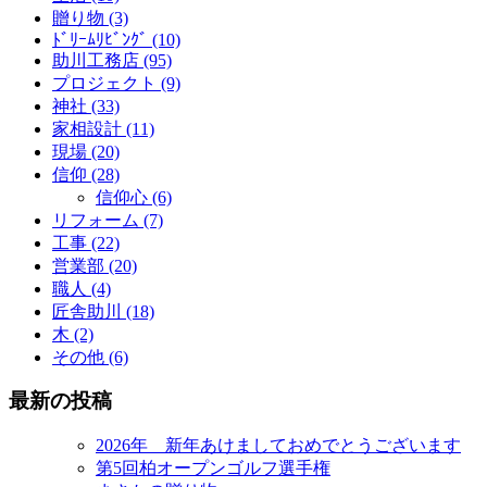
贈り物 (3)
ﾄﾞﾘｰﾑﾘﾋﾞﾝｸﾞ (10)
助川工務店 (95)
プロジェクト (9)
神社 (33)
家相設計 (11)
現場 (20)
信仰 (28)
信仰心 (6)
リフォーム (7)
工事 (22)
営業部 (20)
職人 (4)
匠舎助川 (18)
木 (2)
その他 (6)
最新の投稿
2026年 新年あけましておめでとうございます
第5回柏オープンゴルフ選手権